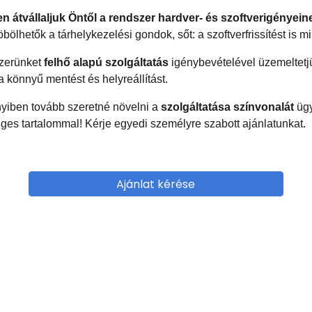
en átvállaljuk Öntől a rendszer hardver- és szoftverigényein
bölhetők a tárhelykezelési gondok, sőt: a szoftverfrissítést is m
zerünket
felhő alapú szolgáltatás
igénybevételével üzemeltetjü
 a könnyű mentést és helyreállítást.
iben tovább szeretné növelni a
szolgáltatása színvonalát
ügy
ges tartalommal! Kérje egyedi személyre szabott ajánlatunkat.
Ajánlat kérése