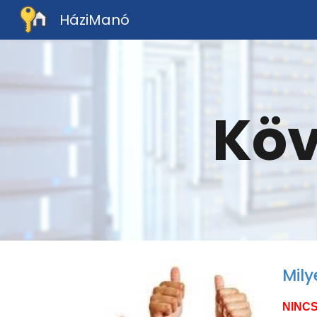
HáziManó
Sk
Kö
Mil
NINC