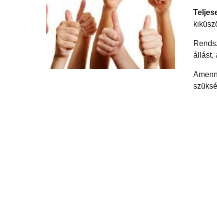
Teljes
kiküszö
Rends
állást,
Amenny
szüksé