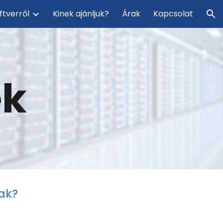
ftverről
Kinek ajánljuk?
Árak
Kapcsolat
ion
ek
ak
?