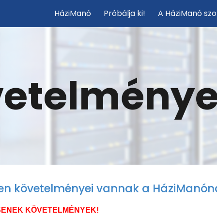
HáziManó
Próbálja ki!
A HáziManó szo
ip to main content
Skip to navigat
vetelmény
yen követelményei vannak a
HáziManón
SENEK KÖVETELMÉNYEK!